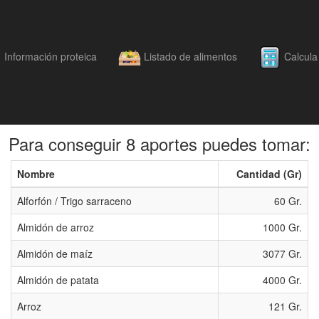
Información proteica
Listado de alimentos
Calcula 
Intercambios
Para conseguir 8 aportes puedes tomar:
Nombre
Cantidad (Gr)
Alforfón / Trigo sarraceno
60 Gr.
Almidón de arroz
1000 Gr.
Almidón de maíz
3077 Gr.
Almidón de patata
4000 Gr.
Arroz
121 Gr.